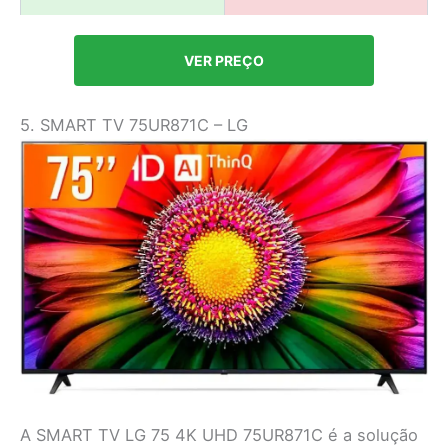
VER PREÇO
5. SMART TV 75UR871C – LG
A SMART TV LG 75 4K UHD 75UR871C é a solução