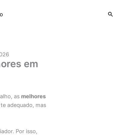
Pesquisar
o
2026
hores em
alho, as
melhores
rte adequado, mas
ador. Por isso,