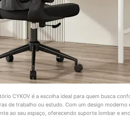
itório CYKOV é a escolha ideal para quem busca conf
ras de trabalho ou estudo. Com um design moderno e 
nte ao seu espaço, oferecendo suporte lombar e en