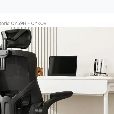
ritório CY59H – CYKOV