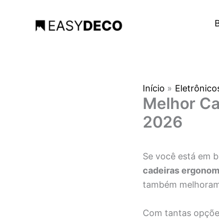
Ir
para
B
o
conteúdo
Início
Eletrônico
Melhor Ca
2026
Se você está em b
cadeiras ergonom
também melhoram 
Com tantas opções 