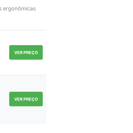
as ergonômicas
VER PREÇO
VER PREÇO