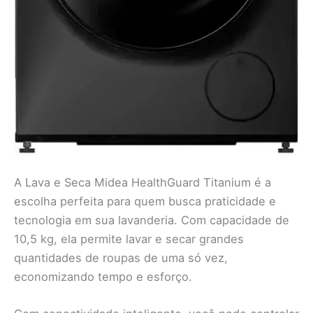
A Lava e Seca Midea HealthGuard Titanium é a
escolha perfeita para quem busca praticidade e
tecnologia em sua lavanderia. Com capacidade de
10,5 kg, ela permite lavar e secar grandes
quantidades de roupas de uma só vez,
economizando tempo e esforço.