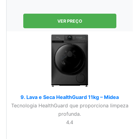
VER PREÇO
9. Lava e Seca HealthGuard 11kg – Midea
Tecnologia HealthGuard que proporciona limpeza
profunda.
4.4