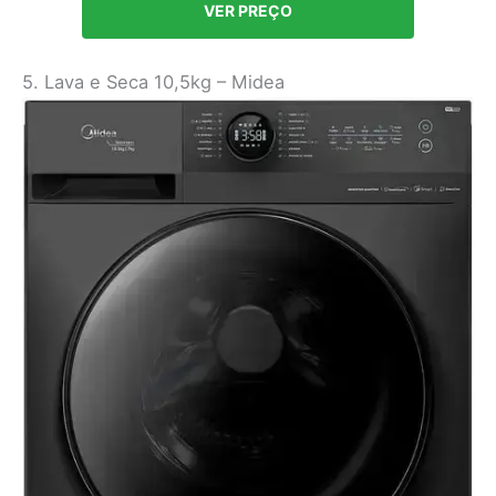
VER PREÇO
5. Lava e Seca 10,5kg – Midea