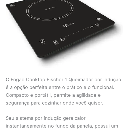
O Fogão Cooktop Fischer 1 Queimador por Indução
é a opção perfeita entre o prático e o funcional.
Compacto e portátil, permite a agilidade e
segurança para cozinhar onde você quiser.
Seu sistema por indução gera calor
instantaneamente no fundo da panela, possui um