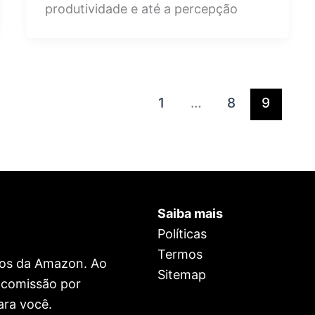
produtividade e até a percepção
1
…
8
9
Saiba mais
Políticas
Termos
dos da Amazon. Ao
Sitemap
r comissão por
ara você.