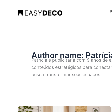
Ir
para
B
o
conteúdo
Author name: Patríci
Patrícia é publicitária com 9 anos de 
conteúdos estratégicos para conecta
busca transformar seus espaços.